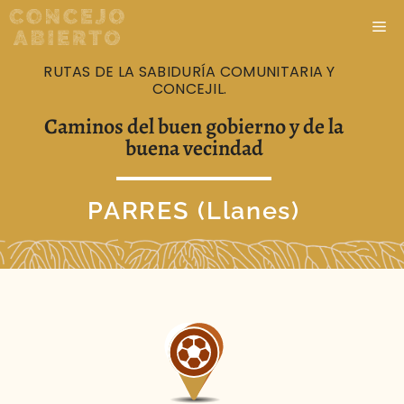
RUTAS DE LA SABIDURÍA COMUNITARIA Y
CONCEJIL.
Caminos del buen gobierno y de la
buena vecindad
PARRES (Llanes)