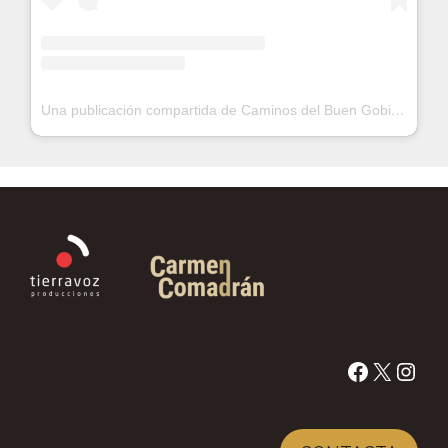
Una publicación compartida de Caminos del Buen Gobierno y la Buena Vecindad (@buengobierno_buenavecindad)